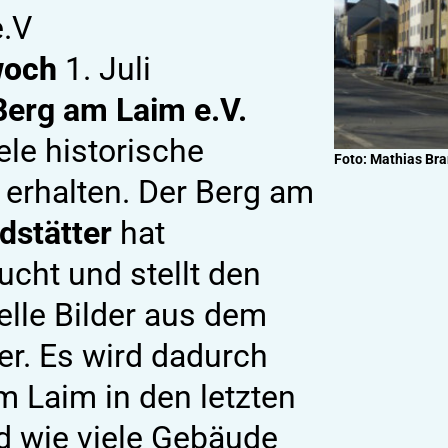
e.V
woch
1. Juli
Berg am Laim e.V.
ele historische
Foto: Mathias Bra
erhalten. Der Berg am
dstätter
hat
cht und stellt den
lle Bilder aus dem
er. Es wird dadurch
m Laim in den letzten
d wie viele Gebäude