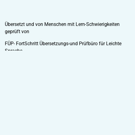
Übersetzt und von Menschen mit Lern-Schwierigkeiten
geprüft von
FÜP- FortSchritt Übersetzungs-und Prüfbüro für Leichte
Sprache.
Weitere Informationen über FÜP gibt es hier:
www.fortschritt-bayern.de/angebote/leichte-sprache
Wir sind Mitglied im Netzwerk Leichte Sprache e.V.
Unsere Übersetzungen tragen das Qualitäts-Siegel vom
Netzwerk für geprüfte Leichte Sprache.
©Fotos: Kulturreferat München
©Bilder: Inga Kramer, www.ingakramer.de
©Bild Ausrufezeichen: pixabay